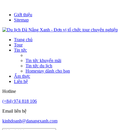
It's always a new adventure!
Giới thiệu
Sitemap
Trang chủ
Tour
Tin tức
Tin tức khuyến mãi
Tin tức du lịch
Homestay dành cho bạn
Ẩm thực
Liên hệ
Hotline
(+84) 974 818 106
Email liên hệ
kinhdoanh@danangxanh.com