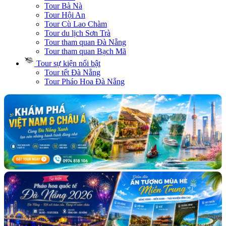
Tour Bà Nà
Tour Hội An
Tour Cù Lao Chàm
Tour du lịch Sơn Trà
Tour tham quan Đà Nẵng
Tour tham quan Bạch Mã
Tour sự kiện nổi bật
Tour tết Đà Nẵng
Tour Pháo Hoa Đà Nẵng