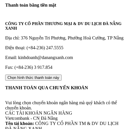
Thanh toán bằng tiền mặt
CÔNG TY CỔ PHẦN THƯƠNG MẠI & DV DU LỊCH ĐÀ NẴNG
XANH
Địa chỉ: 376 Nguyễn Tri Phương, Phường Hoà Cường, TP Nẵng
Điện thoại: (+84-236) 247.5555
Email: kinhdoanh@danangxanh.com
Fax: (+84-236) 3 917.854
THANH TOÁN QUA CHUYỂN KHOẢN
Vui lòng chọn chuyển khoản ngân hàng mà quý khách có thể
chuyển khoản.
CÁC TÀI KHOẢN NGÂN HÀNG
Vietcombank - CN Đà Nẵng
Tên tài khoản:
CÔNG TY CỔ PHẦN TM & DV DU LỊCH
ĐÀ NẴNG XANH