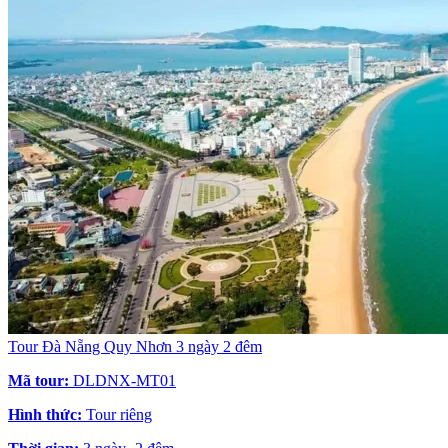
Tour Đà Nẵng Quy Nhơn 3 ngày 2 đêm
Mã tour:
DLDNX-MT01
Hình thức:
Tour riêng