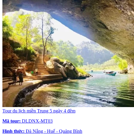
Tour du lịch miền Trung 5 ngày 4 đêm
Mã tour:
DLDNX-MT03
Hình thức:
Đà Nẵng - Huế - Quảng Bình