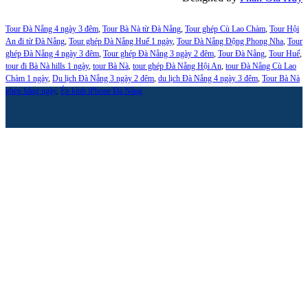
Tour Đà Nẵng 4 ngày 3 đêm
,
Tour Bà Nà từ Đà Nẵng
,
Tour ghép Cù Lao Chàm
,
Tour Hội
An đi từ Đà Nẵng
,
Tour ghép Đà Nẵng Huế 1 ngày
,
Tour Đà Nẵng Động Phong Nha
,
Tour
ghép Đà Nẵng 4 ngày 3 đêm
,
Tour ghép Đà Nẵng 3 ngày 2 đêm
,
Tour Đà Nẵng
,
Tour Huế
,
tour đi Bà Nà hills 1 ngày
,
tour Bà Nà
,
tour ghép Đà Nẵng Hội An
,
tour Đà Nẵng Cù Lao
Chàm 1 ngày
,
Du lịch Đà Nẵng 3 ngày 2 đêm
,
du lịch Đà Nẵng 4 ngày 3 đêm
,
Tour Bà Nà
ghép hằng ngày
,
Ép kính iPhone Đà Nẵng