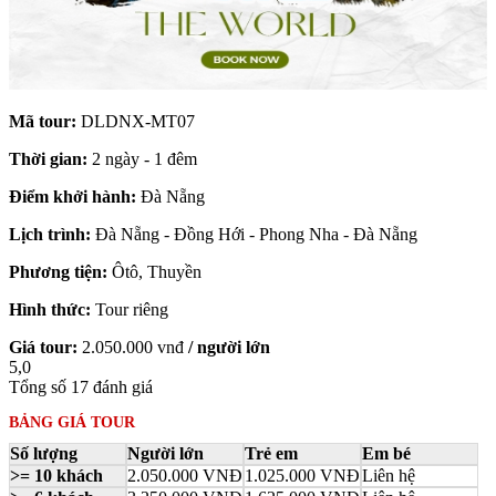
Mã tour:
DLDNX-MT07
Thời gian:
2 ngày - 1 đêm
Điểm khởi hành:
Đà Nẵng
Lịch trình:
Đà Nẵng - Đồng Hới - Phong Nha - Đà Nẵng
Phương tiện:
Ôtô, Thuyền
Hình thức:
Tour riêng
Giá tour:
2.050.000
vnđ
/ người lớn
5,0
Tổng số
17
đánh giá
BẢNG GIÁ TOUR
Số lượng
Người lớn
Trẻ em
Em bé
>= 10 khách
2.050.000 VNĐ
1.025.000 VNĐ
Liên hệ