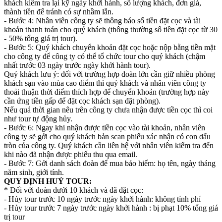
khách kiểm tra lại kỹ ngày khởi hành, số lượng khách, đơn giá,
thành tiền để tránh có sự nhầm lẫn.
- Bước 4: Nhân viên công ty sẽ thông báo số tiền đặt cọc và tài
khoản thanh toán cho quý khách (thông thường số tiền đặt cọc từ 30
- 50% tổng giá trị tour).
- Bước 5: Quý khách chuyển khoản đặt cọc hoặc nộp bằng tiền mặt
cho công ty để công ty có thể tổ chức tour cho quý khách (chậm
nhất trước 03 ngày trước ngày khởi hành tour).
Quý khách lưu ý: đối với trường hợp đoàn lớn cần giữ nhiều phòng
khách sạn vào mùa cao điểm thì quý khách và nhân viên công ty
thoải thuận thời điểm thích hợp để chuyển khoản (trường hợp này
cần ứng tiền gấp để đặt cọc khách sạn đặt phòng).
Nếu quá thời gian nêu trên công ty chưa nhận được tiền cọc thì coi
như tour tự động hủy.
- Bước 6: Ngay khi nhận được tiền cọc vào tài khoản, nhân viên
công ty sẽ gởi cho quý khách bản scan phiếu xác nhận có con dấu
tròn của công ty. Quý khách cần liên hệ với nhân viên kiểm tra đến
khi nào đã nhận được phiếu thu qua email.
- Bước 7: Gởi danh sách đoàn để mua bảo hiểm: họ tên, ngày tháng
năm sinh, giới tính.
QUY ĐỊNH HUỶ TOUR:
* Đối với đoàn dưới 10 khách và đã đặt cọc:
- Hủy tour trước 10 ngày trước ngày khởi hành: không tính phí
- Hủy tour trước 7 ngày trước ngày khởi hành : bị phạt 10% tổng giá
trị tour