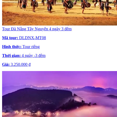
Tour Đà Nẵng Tây Nguyên 4 ngày 3 đêm
Mã tour:
DLDNX-MT08
Hình thức:
Tour riêng
Thời gian:
4 ngày -3 đêm
Giá:
3.250.000 ₫