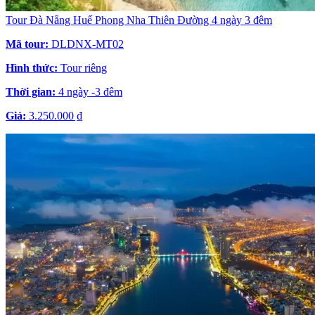
Tour Đà Nẵng Huế Phong Nha Thiên Đường 4 ngày 3 đêm
Mã tour:
DLDNX-MT02
Hình thức:
Tour riêng
Thời gian:
4 ngày -3 đêm
Giá:
3.250.000 ₫