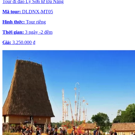
Tour đi đảo Lý Sơn từ Đà Nẵng
Mã tour:
DLDNX-MT05
Hình thức:
Tour riêng
Thời gian:
3 ngày -2 đêm
Giá:
3.250.000 ₫