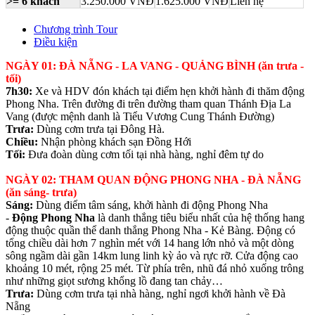
>= 6 khách
3.250.000 VNĐ
1.625.000 VNĐ
Liên hệ
Chương trình Tour
Điều kiện
NGÀY 01: ĐÀ NẴNG - LA VANG - QUẢNG BÌNH (ăn trưa -
tối)
7h30:
Xe và HDV đón khách tại điểm hẹn khởi hành đi thăm động
Phong Nha. Trên đường đi trên đường tham quan Thánh Địa La
Vang (được mệnh danh là Tiểu Vương Cung Thánh Đường)
Trưa:
Dùng cơm trưa tại Đông Hà.
Chiều:
Nhận phòng khách sạn Đồng Hới
Tối:
Đưa đoàn dùng cơm tối tại nhà hàng, nghỉ đêm tự do
NGÀY 02: THAM QUAN ĐỘNG PHONG NHA - ĐÀ NẴNG
(ăn sáng- trưa)
Sáng:
Dùng điểm tâm sáng, khởi hành đi động Phong Nha
-
Động Phong Nha
là danh thắng tiêu biểu nhất của hệ thống hang
động thuộc quần thể danh thắng Phong Nha - Kẻ Bàng. Động có
tổng chiều dài hơn 7 nghìn mét với 14 hang lớn nhỏ và một dòng
sông ngầm dài gần 14km lung linh kỳ ảo và rực rỡ. Cửa động cao
khoảng 10 mét, rộng 25 mét. Từ phía trên, nhũ đá nhỏ xuống trông
như những giọt sương khổng lồ đang tan chảy…
Trưa:
Dùng cơm trưa tại nhà hàng, nghỉ ngơi khởi hành về Đà
Nẵng