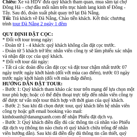
Chiều:
Xe và HDV đưa quý khách tham quan, mua sắm tại chợ
Đông Hà – chợ đầu mối nằm trên trục hành lang kinh tế Đông -
Tây. Sau đó, đoàn xuất phát quay trở lại Đà Nẵng.
Tối:
Trả khách về Đà Nẵng, Chào tiễn khách. Kết thúc chương
trình
tour Đà Nẵng 2 ngày 1 đêm
QUY ĐỊNH ĐẶT CỌC:
* Đối với tour trong ngày:
- Đoàn từ 1 - 4 khách: quý khách không cần đặt cọc trước.
- Đoàn từ 5 khách trở lên: nhân viên công ty sẽ làm phiếu xác nhận
và nhận đặt cọc của quý khách.
* Đối với tour dài ngày:
- Tất cả các đoàn đều cần đặt cọc và đặt tour chậm nhất trước 07
ngày trước ngày khởi hành (đối với mùa cao điểm), trước 03 ngày
trước ngày khởi hành (đối với mùa thấp điểm).
HƯỚNG DẪN ĐẶT TOUR:
- Bước 1: Quý khách tham khảo các tour trên mạng để lựa chọn một
tour phù hợp; hoặc có thể điện thoại trực tiếp đến nhân viên công ty
để được tư vấn một tour thích hợp với thời gian của quý khách.
- Bước 2: Sau khi đã chọn được tour, quý khách liên hệ nhân viên
công ty hoặc gởi email booking vào mail:
kinhdoanh@danangxanh.com để nhận Phiếu đặt dịch vụ.
- Bước 3: Quý khách điền đầy đủ các thông tin cá nhân vào Phiếu
đặt dịch vụ (thông tin nào chưa rõ quý khách chừa trống để nhân
viên hướng dẫn). Sau khi đã điền đầy đủ thông tin cần thiết, quý