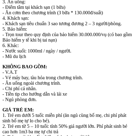
3. Ăn uống:
- Điểm tâm tại khách sạn (1 bữa)
- Ăn cơm theo chương trình (3 bữa * 130.000đ/suất)
4. Khách sạn:
- Khách sạn tiêu chuẩn 3 sao tương đương 2 – 3 người/phòng.
5. Bảo hiểm:
- Trọn tour theo quy định của bảo hiểm 30.000.000/vụ (có bao gồm
Bảo hiểm y tế khi bị tai nạn)
6. Khác:
- Nước suối: 1000ml / ngày / người.
- Mũ du lịch
KHÔNG BAO GỒM:
- V.A.T
- Vé máy bay, tàu hỏa trong chương trình.
- Ăn uống ngoài chương trình.
- Chi phí cá nhân.
- Tiền tip cho hướng dẫn và lái xe
- Ngủ phòng đơn.
GIÁ TRẺ EM:
1. Trẻ em dưới 5 tuổi: miễn phí (ăn ngủ cùng bố mẹ, chi phí phát
sinh bố mẹ tự lo cho bé).
2. Trẻ em từ 5 – 10 tuổi: tính 50% giá người lớn. Phí phát sinh bé
cao hơn 1m3 ba mẹ tự chi trả