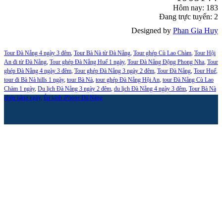
Hôm nay: 183
Đang trực tuyến: 2
Designed by
Phan Gia Huy
Tour Đà Nẵng 4 ngày 3 đêm
,
Tour Bà Nà từ Đà Nẵng
,
Tour ghép Cù Lao Chàm
,
Tour Hội
An đi từ Đà Nẵng
,
Tour ghép Đà Nẵng Huế 1 ngày
,
Tour Đà Nẵng Động Phong Nha
,
Tour
ghép Đà Nẵng 4 ngày 3 đêm
,
Tour ghép Đà Nẵng 3 ngày 2 đêm
,
Tour Đà Nẵng
,
Tour Huế
,
tour đi Bà Nà hills 1 ngày
,
tour Bà Nà
,
tour ghép Đà Nẵng Hội An
,
tour Đà Nẵng Cù Lao
Chàm 1 ngày
,
Du lịch Đà Nẵng 3 ngày 2 đêm
,
du lịch Đà Nẵng 4 ngày 3 đêm
,
Tour Bà Nà
ghép hằng ngày
,
Ép kính iPhone Đà Nẵng