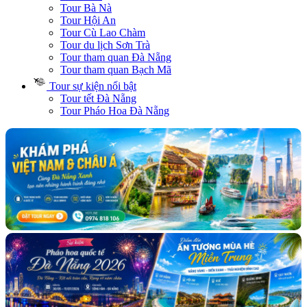
Tour Bà Nà
Tour Hội An
Tour Cù Lao Chàm
Tour du lịch Sơn Trà
Tour tham quan Đà Nẵng
Tour tham quan Bạch Mã
Tour sự kiện nổi bật
Tour tết Đà Nẵng
Tour Pháo Hoa Đà Nẵng