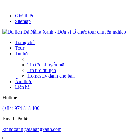
It's always a new adventure!
Giới thiệu
Sitemap
Trang chủ
Tour
Tin tức
Tin tức khuyến mãi
Tin tức du lịch
Homestay dành cho bạn
Ẩm thực
Liên hệ
Hotline
(+84) 974 818 106
Email liên hệ
kinhdoanh@danangxanh.com