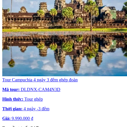
Tour Campuchia 4 ngày 3 đêm ghép đoàn
Mã tour:
DLDNX-CAM4N3D
Hình thức:
Tour ghép
Thời gian:
4 ngày -3 đêm
Giá:
9.990.000 ₫