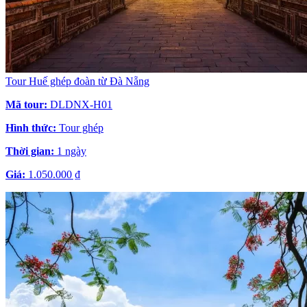
Tour Huế ghép đoàn từ Đà Nẵng
Mã tour:
DLDNX-H01
Hình thức:
Tour ghép
Thời gian:
1 ngày
Giá:
1.050.000 ₫