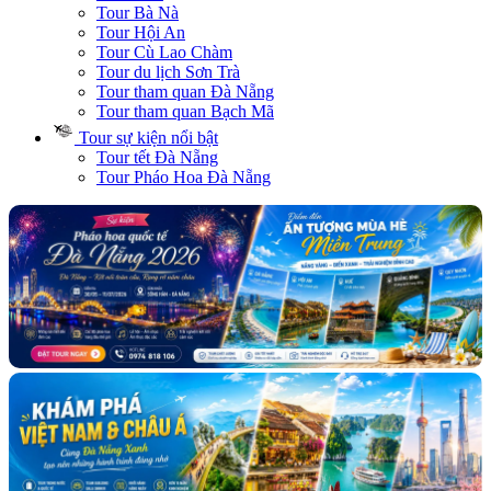
Tour Bà Nà
Tour Hội An
Tour Cù Lao Chàm
Tour du lịch Sơn Trà
Tour tham quan Đà Nẵng
Tour tham quan Bạch Mã
Tour sự kiện nổi bật
Tour tết Đà Nẵng
Tour Pháo Hoa Đà Nẵng