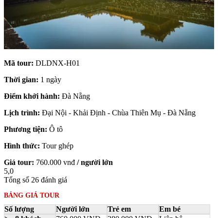
Mã tour:
DLDNX-H01
Thời gian:
1 ngày
Điểm khởi hành:
Đà Nẵng
Lịch trình:
Đại Nội - Khải Định - Chùa Thiên Mụ - Đà Nẵng
Phương tiện:
Ô tô
Hình thức:
Tour ghép
Giá tour:
760.000
vnđ
/ người lớn
5,0
Tổng số
26
đánh giá
BẢNG GIÁ TOUR
Số lượng
Người lớn
Trẻ em
Em bé