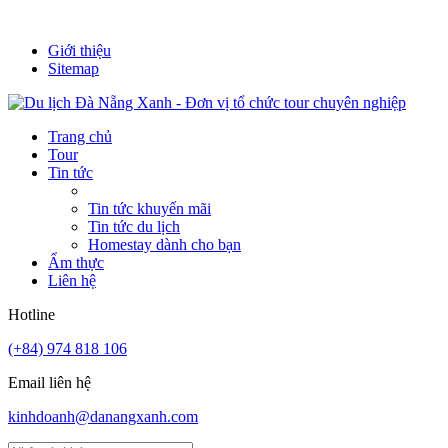
It's always a new adventure!
Giới thiệu
Sitemap
Trang chủ
Tour
Tin tức
Tin tức khuyến mãi
Tin tức du lịch
Homestay dành cho bạn
Ẩm thực
Liên hệ
Hotline
(+84) 974 818 106
Email liên hệ
kinhdoanh@danangxanh.com