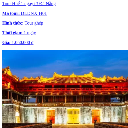
Tour Huế 1 ngày từ Đà Nẵng
Mã tour:
DLDNX-H01
Hình thức:
Tour ghép
Thời gian:
1 ngày
Giá:
1.050.000 ₫