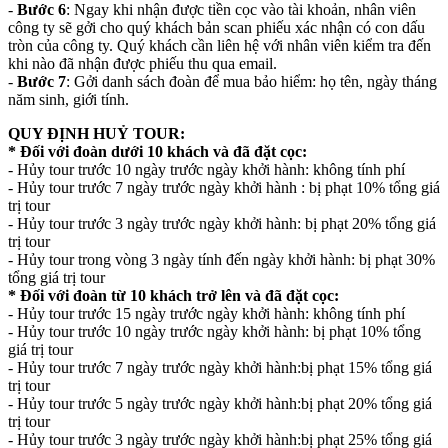
-
Bước 6
: Ngay khi nhận được tiền cọc vào tài khoản, nhân viên
công ty sẽ gởi cho quý khách bản scan phiếu xác nhận có con dấu
tròn của công ty. Quý khách cần liên hệ với nhân viên kiểm tra đến
khi nào đã nhận được phiếu thu qua email.
-
Bước 7
: Gởi danh sách đoàn để mua bảo hiểm: họ tên, ngày tháng
năm sinh, giới tính.
QUY ĐỊNH HUỶ TOUR:
* Đối với đoàn dưới 10 khách và đã đặt cọc:
- Hủy tour trước 10 ngày trước ngày khởi hành: không tính phí
- Hủy tour trước 7 ngày trước ngày khởi hành : bị phạt 10% tổng giá
trị tour
- Hủy tour trước 3 ngày trước ngày khởi hành: bị phạt 20% tổng giá
trị tour
- Hủy tour trong vòng 3 ngày tính đến ngày khởi hành: bị phạt 30%
tổng giá trị tour
* Đối với đoàn từ 10 khách trở lên và đã đặt cọc:
- Hủy tour trước 15 ngày trước ngày khởi hành: không tính phí
- Hủy tour trước 10 ngày trước ngày khởi hành: bị phạt 10% tổng
giá trị tour
- Hủy tour trước 7 ngày trước ngày khởi hành:bị phạt 15% tổng giá
trị tour
- Hủy tour trước 5 ngày trước ngày khởi hành:bị phạt 20% tổng giá
trị tour
- Hủy tour trước 3 ngày trước ngày khởi hành:bị phạt 25% tổng giá