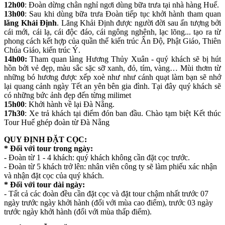
12h00
: Đoàn dừng chân nghỉ ngơi dùng bữa trưa tại nhà hàng Huế.
13h00
: Sau khi dùng bữa trưa Đoàn tiếp tục khởi hành tham quan
lăng Khải Định
. Lăng Khải Định được người đời sau ấn tượng bởi
cái mới, cái lạ, cái độc đáo, cái ngông nghênh, lạc lõng... tạo ra từ
phong cách kết hợp của quần thể kiến trúc Ấn Độ, Phật Giáo, Thiên
Chúa Giáo, kiến trúc Ý.
14h00:
Tham quan làng Hương Thủy Xuân - quý khách sẽ bị hút
hồn bởi vẻ đẹp, màu sắc sặc sỡ xanh, đỏ, tím, vàng… Mùi thơm từ
những bó hương được xếp xoè như như cánh quạt làm bạn sẽ nhớ
lại quang cảnh ngày Tết an yên bên gia đình. Tại đây quý khách sẽ
có những bức ảnh đẹp đến từng milimet
15h00
: Khởi hành về lại Đà Nẵng.
17h30
: Xe trả khách tại điểm đón ban đầu. Chào tạm biệt Kết thúc
Tour Huế ghép đoàn từ Đà Nẵng
QUY ĐỊNH ĐẶT CỌC:
* Đối với tour trong ngày:
- Đoàn từ 1 - 4 khách: quý khách không cần đặt cọc trước.
- Đoàn từ 5 khách trở lên: nhân viên công ty sẽ làm phiếu xác nhận
và nhận đặt cọc của quý khách.
* Đối với tour dài ngày:
- Tất cả các đoàn đều cần đặt cọc và đặt tour chậm nhất trước 07
ngày trước ngày khởi hành (đối với mùa cao điểm), trước 03 ngày
trước ngày khởi hành (đối với mùa thấp điểm).