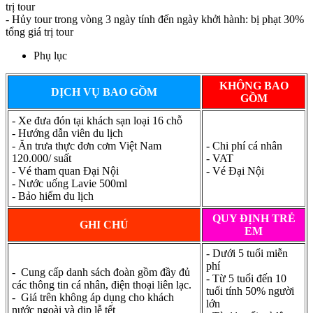
trị tour
- Hủy tour trong vòng 3 ngày tính đến ngày khởi hành: bị phạt 30%
tổng giá trị tour
Phụ lục
KHÔNG BAO
DỊCH VỤ BAO GỒM
GỒM
- Xe đưa đón tại khách sạn loại 16 chỗ
- Hướng dẫn viên du lịch
- Ăn trưa thực đơn cơm Việt Nam
- Chi phí cá nhân
120.000/ suất
- VAT
- Vé tham quan Đại Nội
- Vé Đại Nội
- Nước uống Lavie 500ml
- Bảo hiểm du lịch
QUY ĐỊNH TRẺ
GHI CHÚ
EM
- Dưới 5 tuổi miễn
phí
- Cung cấp danh sách đoàn gồm đầy đủ
- Từ 5 tuổi đến 10
các thông tin cá nhân, điện thoại liên lạc.
tuối tính 50% người
- Giá trên không áp dụng cho khách
lớn
nước ngoài và dịp lễ tết