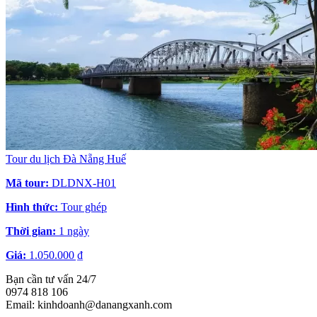
Tour du lịch Đà Nẵng Huế
Mã tour:
DLDNX-H01
Hình thức:
Tour ghép
Thời gian:
1 ngày
Giá:
1.050.000 ₫
Bạn cần tư vấn 24/7
0974 818 106
Email: kinhdoanh@danangxanh.com