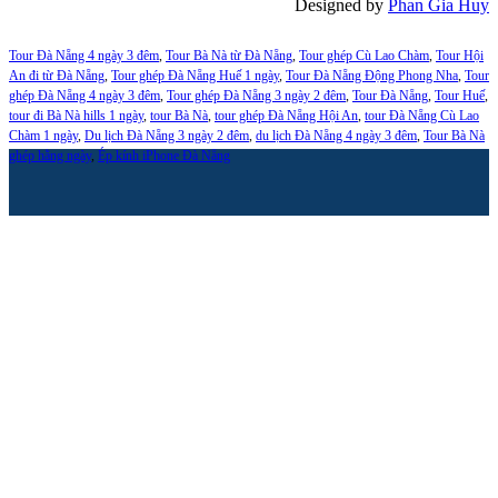
Designed by
Phan Gia Huy
Tour Đà Nẵng 4 ngày 3 đêm
,
Tour Bà Nà từ Đà Nẵng
,
Tour ghép Cù Lao Chàm
,
Tour Hội
An đi từ Đà Nẵng
,
Tour ghép Đà Nẵng Huế 1 ngày
,
Tour Đà Nẵng Động Phong Nha
,
Tour
ghép Đà Nẵng 4 ngày 3 đêm
,
Tour ghép Đà Nẵng 3 ngày 2 đêm
,
Tour Đà Nẵng
,
Tour Huế
,
tour đi Bà Nà hills 1 ngày
,
tour Bà Nà
,
tour ghép Đà Nẵng Hội An
,
tour Đà Nẵng Cù Lao
Chàm 1 ngày
,
Du lịch Đà Nẵng 3 ngày 2 đêm
,
du lịch Đà Nẵng 4 ngày 3 đêm
,
Tour Bà Nà
ghép hằng ngày
,
Ép kính iPhone Đà Nẵng