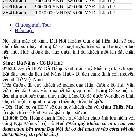
>= 8 khách
760.000 VNĐ
380.000 VNĐ
Liên hệ
>= 6 khách
900.000 VNĐ
450.000 VNĐ
Liên hệ
>= 4 khách
1.050.000 VNĐ
525.000 VNĐ
Liên hệ
Chương trình Tour
Điều kiện
Nét trầm mặc cổ kính, Đại Nội Hoàng Cung tái hiện lịch sử của
chốn lầu son hay những lời ca ngọt ngào trên sông Hương đã tạo
nên một Huế không thể nào quên khi du khách một lần đặt chân
đến.
Sáng : Đà Nẵng - Cố Đô Huế
07h30
: Xe và HDV Đà Nẵng Xanh đón quý khách tại khách sạn.
Bắt đầu tour du lịch Đà Nẵng Huế - Di tích cung đình còn nguyên
vẹn nhất ở Việt Nam
Trên đường đi, quý khách sẽ ngang qua Hầm đường bộ Hải Vân
với chiều dài 6km. Vừa qua hết hầm, vịnh biển
Lăng Cô
sẽ hiện ra
đẹp như một bức tranh thủy mặc. Lăng Cô đã được Worldbays bình
chọn là một trong những vịnh biển đẹp trên thế giới.
- Đến Huế, xe và HDV sẽ đưa quý khách đến với
chùa Thiên Mụ
,
là ngôi chùa cổ kính và có giá trị lịch sử cao.
11h000:
Đến Hoàng thành Huế , quý khách chụp ảnh lưu niệm với
cổng Ngọ Môn và cột cờ Huế
(Nếu quý khách có nhu cầu vào
tham quan bên trong Đại Nội thì có thể mua vé vào cổng với giá
200.000đ/vé, chi phí tự túc.)