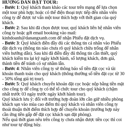
HƯỚNG DẪN ĐẶT TOUR:
-
Bước 1
: Quý khách tham khảo các tour trên mạng để lựa chọn
một tour phù hợp; hoặc có thể điện thoại trực tiếp đến nhân viên
công ty để được tư vấn một tour thích hợp với thời gian của quý
khách.
-
Bước 2
: Sau khi đã chọn được tour, quý khách liên hệ nhân viên
công ty hoặc gởi email booking vào mail:
kinhdoanh@danangxanh.com để nhận Phiếu đặt dịch vụ.
-
Bước 3
: Quý khách điền đầy đủ các thông tin cá nhân vào Phiếu
đặt dịch vụ (thông tin nào chưa rõ quý khách chừa trống để nhân
viên hướng dẫn). Sau khi đã điền đầy đủ thông tin cần thiết, quý
khách kiểm tra lại kỹ ngày khởi hành, số lượng khách, đơn giá,
thành tiền để tránh có sự nhầm lẫn.
-
Bước 4
: Nhân viên công ty sẽ thông báo số tiền đặt cọc và tài
khoản thanh toán cho quý khách (thông thường số tiền đặt cọc từ 30
- 50% tổng giá trị tour).
-
Bước 5
: Quý khách chuyển khoản đặt cọc hoặc nộp bằng tiền mặt
cho công ty để công ty có thể tổ chức tour cho quý khách (chậm
nhất trước 03 ngày trước ngày khởi hành tour).
Quý khách lưu ý: đối với trường hợp đoàn lớn cần giữ nhiều phòng
khách sạn vào mùa cao điểm thì quý khách và nhân viên công ty
thoải thuận thời điểm thích hợp để chuyển khoản (trường hợp này
cần ứng tiền gấp để đặt cọc khách sạn đặt phòng).
Nếu quá thời gian nêu trên công ty chưa nhận được tiền cọc thì coi
như tour tự động hủy.