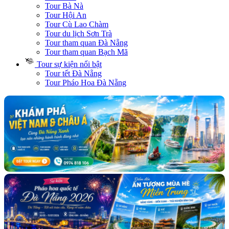
Tour Bà Nà
Tour Hội An
Tour Cù Lao Chàm
Tour du lịch Sơn Trà
Tour tham quan Đà Nẵng
Tour tham quan Bạch Mã
Tour sự kiện nổi bật
Tour tết Đà Nẵng
Tour Pháo Hoa Đà Nẵng