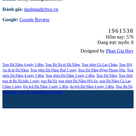
Đánh giá:
danhgiadichvu.vn
Google:
Google Review
1961538
Hôm nay: 576
Đang trực tuyến: 8
Designed by
Phan Gia Huy
Tour Đà Nẵng 4 ngày 3 đêm
,
Tour Bà Nà từ Đà Nẵng
,
Tour ghép Cù Lao Chàm
,
Tour Hội
An đi từ Đà Nẵng
,
Tour ghép Đà Nẵng Huế 1 ngày
,
Tour Đà Nẵng Động Phong Nha
,
Tour
ghép Đà Nẵng 4 ngày 3 đêm
,
Tour ghép Đà Nẵng 3 ngày 2 đêm
,
Tour Đà Nẵng
,
Tour Huế
,
tour đi Bà Nà hills 1 ngày
,
tour Bà Nà
,
tour ghép Đà Nẵng Hội An
,
tour Đà Nẵng Cù Lao
Chàm 1 ngày
,
Du lịch Đà Nẵng 3 ngày 2 đêm
,
du lịch Đà Nẵng 4 ngày 3 đêm
,
Tour Bà Nà
ghép hằng ngày
,
Ép kính iPhone Đà Nẵng