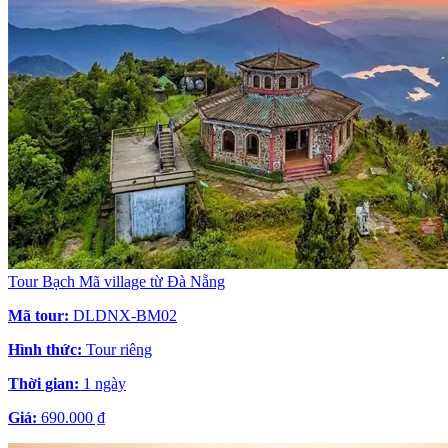
Tour Bạch Mã village từ Đà Nẵng
Mã tour:
DLDNX-BM02
Hình thức:
Tour riêng
Thời gian:
1 ngày
Giá:
690.000 ₫