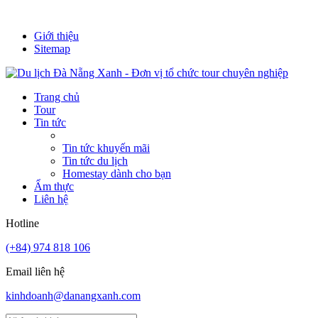
It's always a new adventure!
Giới thiệu
Sitemap
Trang chủ
Tour
Tin tức
Tin tức khuyến mãi
Tin tức du lịch
Homestay dành cho bạn
Ẩm thực
Liên hệ
Hotline
(+84) 974 818 106
Email liên hệ
kinhdoanh@danangxanh.com