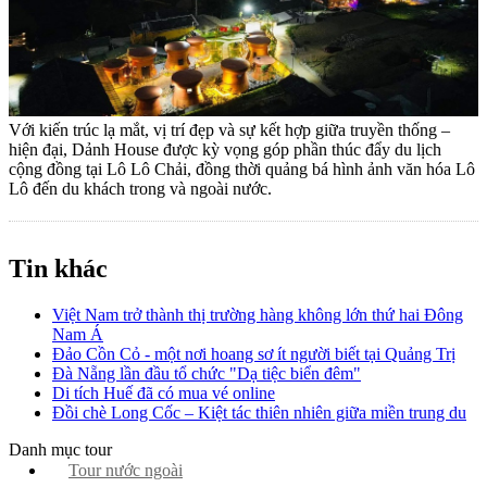
Với kiến trúc lạ mắt, vị trí đẹp và sự kết hợp giữa truyền thống –
hiện đại, Dảnh House được kỳ vọng góp phần thúc đẩy du lịch
cộng đồng tại Lô Lô Chải, đồng thời quảng bá hình ảnh văn hóa Lô
Lô đến du khách trong và ngoài nước.
Tin khác
Việt Nam trở thành thị trường hàng không lớn thứ hai Đông
Nam Á
Đảo Cồn Cỏ - một nơi hoang sơ ít người biết tại Quảng Trị
Đà Nẵng lần đầu tổ chức "Dạ tiệc biển đêm"
Di tích Huế đã có mua vé online
Đồi chè Long Cốc – Kiệt tác thiên nhiên giữa miền trung du
Danh mục tour
Tour nước ngoài