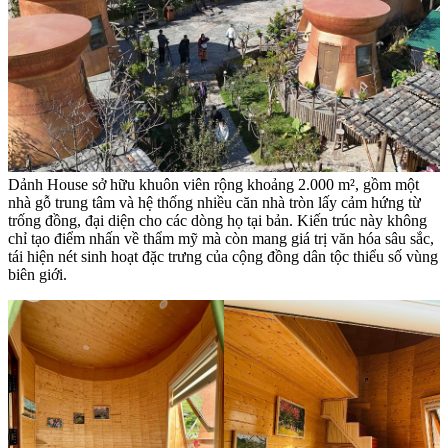
Dảnh House sở hữu khuôn viên rộng khoảng 2.000 m², gồm một
nhà gỗ trung tâm và hệ thống nhiều căn nhà tròn lấy cảm hứng từ
trống đồng, đại diện cho các dòng họ tại bản. Kiến trúc này không
chỉ tạo điểm nhấn về thẩm mỹ mà còn mang giá trị văn hóa sâu sắc,
tái hiện nét sinh hoạt đặc trưng của cộng đồng dân tộc thiểu số vùng
biên giới.