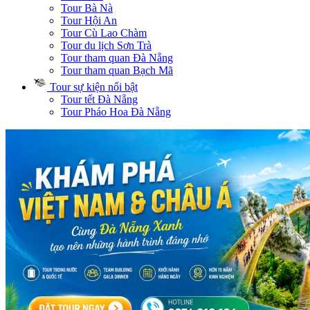
Tour Bà Nà
Tour Hội An
Tour Cù Lao Chàm
Tour du lịch Sơn Trà
Tour tham quan Đà Nẵng
Tour tham quan Bạch Mã
Tour sự kiện nổi bật
Tour tết Đà Nẵng
Tour Pháo Hoa Đà Nẵng