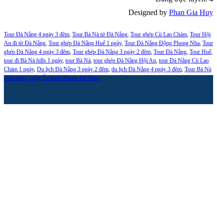
Designed by
Phan Gia Huy
Tour Đà Nẵng 4 ngày 3 đêm
,
Tour Bà Nà từ Đà Nẵng
,
Tour ghép Cù Lao Chàm
,
Tour Hội
An đi từ Đà Nẵng
,
Tour ghép Đà Nẵng Huế 1 ngày
,
Tour Đà Nẵng Động Phong Nha
,
Tour
ghép Đà Nẵng 4 ngày 3 đêm
,
Tour ghép Đà Nẵng 3 ngày 2 đêm
,
Tour Đà Nẵng
,
Tour Huế
,
tour đi Bà Nà hills 1 ngày
,
tour Bà Nà
,
tour ghép Đà Nẵng Hội An
,
tour Đà Nẵng Cù Lao
Chàm 1 ngày
,
Du lịch Đà Nẵng 3 ngày 2 đêm
,
du lịch Đà Nẵng 4 ngày 3 đêm
,
Tour Bà Nà
ghép hằng ngày
,
Ép kính iPhone Đà Nẵng