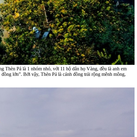
àng Thèn Pả là 1 nhóm nhỏ, với 11 hộ dân họ Vàng, đều là anh em
h đồng lớn”. Bởi vậy, Thèn Pả là cánh đồng trải rộng mênh mông,