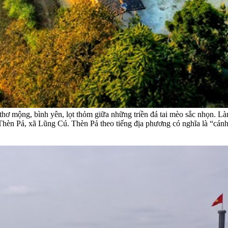
hơ mộng, bình yên, lọt thỏm giữa những triền đá tai mèo sắc nhọn. L
n Thèn Pả, xã Lũng Cú. Thèn Pả theo tiếng địa phương có nghĩa là “cán