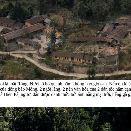
ọi là mắt Rồng. Nước ở hồ quanh năm không bao giờ cạn. Nếu du khác
của đồng bào Mông. 2 ngôi làng, 2 nền văn hóa của 2 dân tộc nằm cạnh
Ở Thèn Pả, người dân được đánh thức bởi ánh nắng mặt trời, tiếng gà 