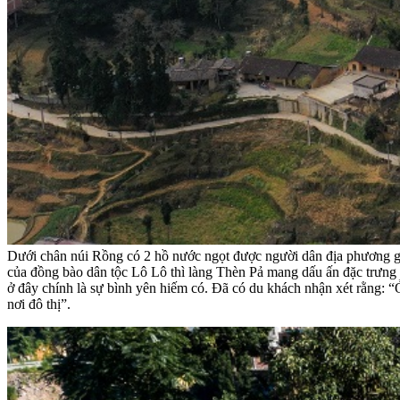
Dưới chân núi Rồng có 2 hồ nước ngọt được người dân địa phương g
của đồng bào dân tộc Lô Lô thì làng Thèn Pả mang dấu ấn đặc trưng 
ở đây chính là sự bình yên hiếm có. Đã có du khách nhận xét rằng: “
nơi đô thị”.