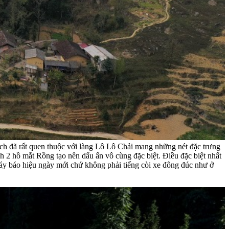
h đã rất quen thuộc với làng Lô Lô Chải mang những nét đặc trưng
 2 hồ mắt Rồng tạo nên dấu ấn vô cùng đặc biệt. Điều đặc biệt nhất
gáy báo hiệu ngày mới chứ không phải tiếng còi xe đông đúc như ở