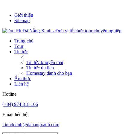
It's always a new adventure!
Giới thiệu
Sitemap
Trang chủ
Tour
Tin tức
Tin tức khuyến mãi
Tin tức du lịch
Homestay dành cho bạn
Ẩm thực
Liên hệ
Hotline
(+84) 974 818 106
Email liên hệ
kinhdoanh@danangxanh.com