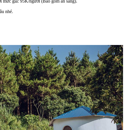
với mức giá: 95K/người (Bao gồm ăn sáng).
đâu nhé.