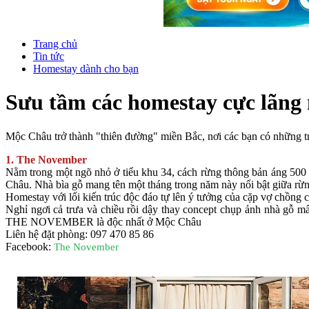
Trang chủ
Tin tức
Homestay dành cho bạn
Sưu tầm các homestay cực lãn
Mộc Châu trở thành "thiên đường" miền Bắc, nơi các bạn có những 
1. The November
Nằm trong một ngõ nhỏ ở tiểu khu 34, cách rừng thông bản áng 50
Châu. Nhà bìa gỗ mang tên một tháng trong năm này nổi bật giữa rừn
Homestay với lối kiến trúc độc đáo tự lên ý tưởng của cặp vợ chồng 
Nghỉ ngơi cả trưa và chiều rồi dậy thay concept chụp ảnh nhà gỗ mất
THE NOVEMBER là độc nhất ở Mộc Châu
Liên hệ đặt phòng: 097 470 85 86
Facebook:
The November