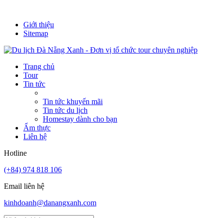
It's always a new adventure!
Giới thiệu
Sitemap
Trang chủ
Tour
Tin tức
Tin tức khuyến mãi
Tin tức du lịch
Homestay dành cho bạn
Ẩm thực
Liên hệ
Hotline
(+84) 974 818 106
Email liên hệ
kinhdoanh@danangxanh.com