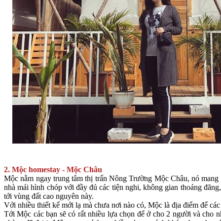
2. Mộc homestay - Mộc Châu
Mộc nằm ngay trung tâm thị trấn Nông Trường Mộc Châu, nó mang một
nhà mái hình chóp với đầy đủ các tiện nghi, không gian thoáng đãng
tới vùng đất cao nguyên này.
Với nhiều thiết kế mới lạ mà chưa nơi nào có, Mộc là địa điểm để cá
Tới Mộc các bạn sẽ có rất nhiều lựa chọn để ở cho 2 người và cho n