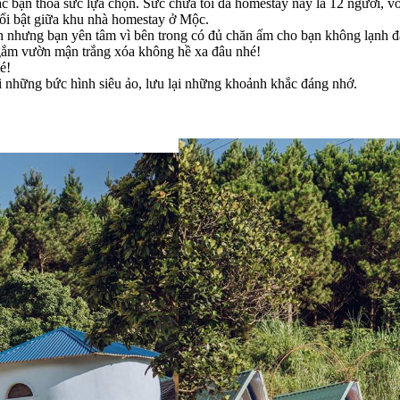
c bạn thoả sức lựa chọn. Sức chứa tối đa homestay này là 12 người, 
ổi bật giữa khu nhà homestay ở Mộc.
h nhưng bạn yên tâm vì bên trong có đủ chăn ấm cho bạn không lạnh 
gắm vườn mận trắng xóa không hề xa đâu nhé!
é!
i những bức hình siêu ảo, lưu lại những khoảnh khắc đáng nhớ.