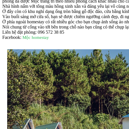
phòng đã được Mộc trang trí theo nhiều phong cách khác nhau cho cá
Nhà hình nấm với tông màu hồng xinh xắn và đáng yêu lại vô cùng n
Ở đây còn có khu nghỉ dạng ống tròn bằng gỗ độc đáo, cửa bằng kín
Vào buổi sáng mở cửa sổ, bạn sẽ được chiêm ngưỡng cảnh đẹp, đi n
Ở phía ngoài homestay có rất nhiều góc cho bạn chụp ảnh sống ảo nh
Nói chung từ cổng vào tới bên trong chỗ nào bạn cũng có thể chụp lạ
Liên hệ đặt phòng: 096 572 38 85
Facebook:
Mộc homestay