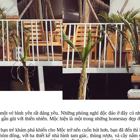
 vẻ bình yên rất đáng yêu. Những phòng nghỉ độc đáo ở đây có nhiều
, gần gũi với thiên nhiên. Mộc hiện là một trong những homestay đẹp
c bạn trẻ khám phá khiến cho Mộc trở nên cuốn hút hơn, bạn đã đến thì
hóm đông, với ba thiết kế nhà hình tam giác, thùng rượu, và cây nấm s