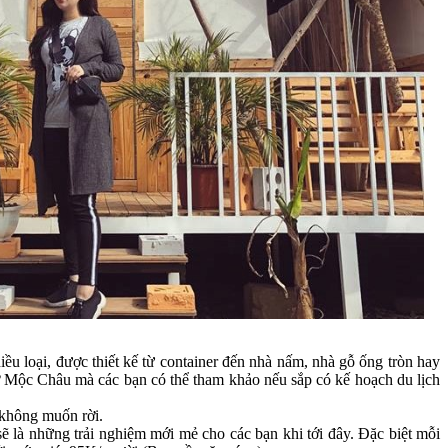
 loại, được thiết kế từ container đến nhà nấm, nhà gỗ ống tròn hay
 ở Mộc Châu mà các bạn có thể tham khảo nếu sắp có kế hoạch du lịch
 không muốn rời.
ẽ là những trải nghiệm mới mẻ cho các bạn khi tới đây. Đặc biệt mỗi