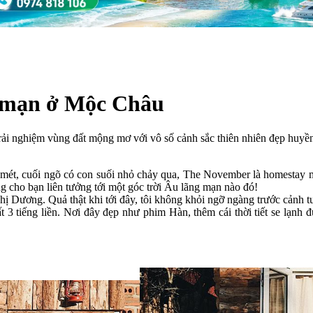
g mạn ở Mộc Châu
trải nghiệm vùng đất mộng mơ với vô số cảnh sắc thiên nhiên đẹp hu
0 mét, cuối ngõ có con suối nhỏ chảy qua, The November là homestay
g cho bạn liên tưởng tới một góc trời Âu lãng mạn nào đó!
chị Dương. Quả thật khi tới đây, tôi không khỏi ngỡ ngàng trước cảnh 
 3 tiếng liền. Nơi đây đẹp như phim Hàn, thêm cái thời tiết se lạnh 